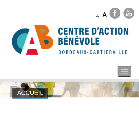
A
A
ACCUEIL