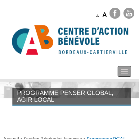
A
A
PROGRAMME PENSER GLOBAL,
AGIR LOCAL
Accueil
>
Section Bénévolat Jeunesse
>
Programme PGAL