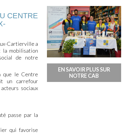
DU
CENTRE
X-
x-Cartierville a
 la mobilisation
social de notre
EN SAVOIR PLUS SUR
n que le Centre
NOTRE CAB
it un carrefour
 acteurs sociaux
té passe par la
ier qui favorise