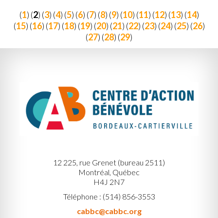
(
1
) (
2
) (
3
) (
4
) (
5
) (
6
) (
7
) (
8
) (
9
) (
10
) (
11
) (
12
) (
13
) (
14
)
(
15
) (
16
) (
17
) (
18
) (
19
) (
20
) (
21
) (
22
) (
23
) (
24
) (
25
) (
26
)
(
27
) (
28
) (
29
)
12 225, rue Grenet (bureau 2511)
Montréal, Québec
H4J 2N7
Téléphone : (514) 856-3553
cabbc@cabbc.org