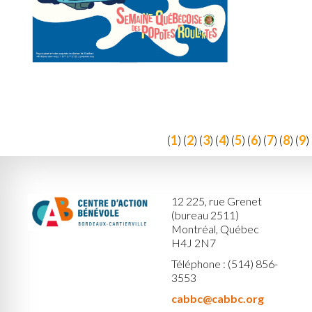
(
1
) (
2
) (
3
) (
4
) (
5
) (
6
) (
7
) (
8
) (
9
) 
12 225, rue Grenet
(bureau 2511)
Montréal, Québec
H4J 2N7
Téléphone : (514) 856-
3553
cabbc@cabbc.org