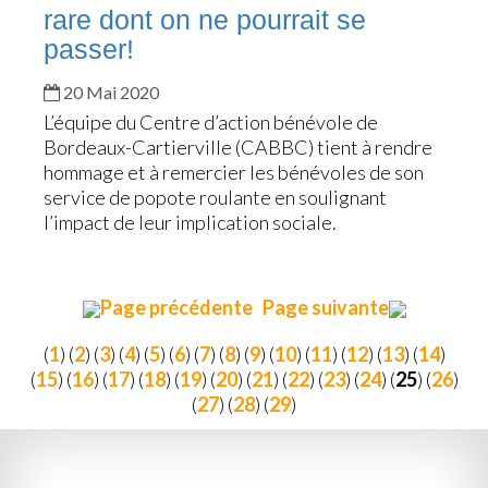
rare dont on ne pourrait se
passer!
20 Mai 2020
L’équipe du Centre d’action bénévole de
Bordeaux-Cartierville (CABBC) tient à rendre
hommage et à remercier les bénévoles de son
service de popote roulante en soulignant
l’impact de leur implication sociale.
Page précédente
Page suivante
(
1
) (
2
) (
3
) (
4
) (
5
) (
6
) (
7
) (
8
) (
9
) (
10
) (
11
) (
12
) (
13
) (
14
)
(
15
) (
16
) (
17
) (
18
) (
19
) (
20
) (
21
) (
22
) (
23
) (
24
) (
25
) (
26
)
(
27
) (
28
) (
29
)